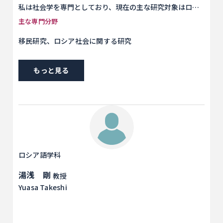
私は社会学を専門としており、現在の主な研究対象はロシ
アの社会です。ロシアは研究対象として非常に興味深い国
主な専門分野
だと言えます。1991年のソ連解体は、社会主義体制から資
移民研究、ロシア社会に関する研究
本主義体制への急激な政治的変化と、計画経済から市場経
済への転換を引き起こしました。それに伴い、一般市民の
日常生活にも劇的な変化が生じました。このような変化
もっと見る
は、市民に新たな環境への適応を強いました。ソ連解体か
ら30年以上が経過しましたが、ロシアは依然として過去と
の断絶の最中にある国です。現在ロシア社会が抱えるさま
ざまな問題を研究し、それらが外交関係に与える影響を理
解することは、非常に重要であると考えます。
ロシア語学科
湯浅 剛
教授
Yuasa Takeshi