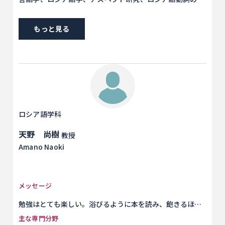
体をどのように認識・把握しているかをあらわす動詞の形
味・語用論的分析、言語学の隣接領域としての文学テキス
の意味と用法についての分析です。 外国語という、母語以
ト研究
外の未知のことばを学ぶことを通じて得られる、全く異な
もっと見る
る視点からのものの見方や捉え方に興味を持ち、外国語の
学習・研究を楽しんでもらいたいと思います。
ロシア語学科
天野 尚樹
教授
Amano Naoki
メッセージ
勉強はとても楽しい。浴びるように本を読み、飽きるほど
映画を見、単語と文法をひたすら覚え、歴史と文学で無数
主な専門分野