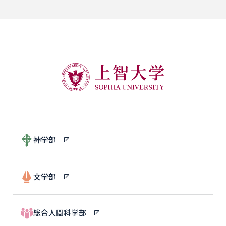
したがって、翻訳は歴史や文化の知識と切り離すことがで
きません。翻訳は興味深いゲームでありパズルであり、学
問的知識であり演技であり、ある文化および歴史的環境か
ら別の文化および歴史的環境への見事な移動を可能にする
のです。
神学部
文学部
総合人間科学部