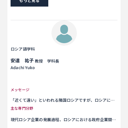
もっと見る
言論統制によって戦いが見えにくくなっていますが、確実
にそれは存在していると私は信じています。見えない形で
ロシアの政府と戦っているロシアの人々・言葉・文化を私
たちは見捨てるべきではありません。あなたも勇気をもっ
てロシア語学科で私たちと共に学んでみませんか？私たち
は歓迎します。
ロシア語学科
安達 祐子
教授 学科長
Adachi Yuko
メッセージ
「近くて遠い」といわれる隣国ロシアですが、ロシアに対
する理解を深めることのできる、よりよい研究をみなさん
主な専門分野
が行えるよう、サポートしていきたいと思います。
現代ロシア企業の発展過程、ロシアにおける政府企業間関
係