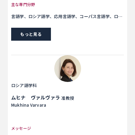
ィールドで活躍する力」を身につけてください。ロシア語
主な専門分野
の知識は、社会、政治、経済、歴史、そして言語学といっ
言語学、ロシア語学、応用言語学、コーパス言語学、ロシ
た、様々な領域における可能性を開いてくれます。私はロ
ア語語彙学習研究
シア語の美しさと難しさに惹かれて20年以上学んでいます
が、まだ飽きていません。4年間は本気で学ぶには短いです
もっと見る
し、力を抜いて過ごすとあっという間。語学力を身につ
け、それをもとにあなたの好奇心が向く方へ全力で進んで
いく手助けができればと思います。 私の研究領域は、言語
学（主にロシア語学）で、最近はロシア語と他の言語の語
彙体系を比較・記述し、その知見を学習に活かせないかと
いったテーマを扱っています。また、頻度や人間の認知能
力が言語形式に与える影響（コーパス言語学・認知言語
ロシア語学科
学）にも関心があり、これらの分野の観点から、ロシア語
ムヒナ ヴァルヴァラ
の接辞の意味拡張などを研究対象としています。
准教授
Mukhina Varvara
メッセージ