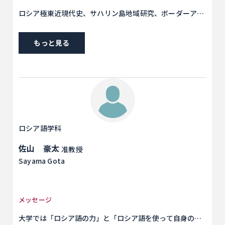
の人生をたどり、理論と現場を往復し、ことばのあやつり
ロシア極東近現代史、サハリン島地域研究、ボーダーアイ
方を身につけ、あたたかな笑みを絶やさないこと。そうす
ランド研究
れば、世界水準のチャーミングさと、どこまでも深いロシ
ア人との友情があなたのものになります。
もっと見る
ロシア語学科
佐山 豪太
准教授
Sayama Gota
メッセージ
大学では「ロシア語の力」と「ロシア語を使って自身のフ