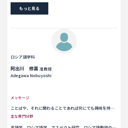
もっと見る
ロシア語学科
阿出川 修嘉
准教授
Adegawa Nobuyoshi
メッセージ
ことばや、それに関わることであれば何にでも興味を持っ
て対象の分析に取り組んでいます。 従前変わらずに追いか
主な専門分野
けているテーマとしては、人間が、ある動作やその場面全
言語学、ロシア語学、アスペクト研究、ロシア語動詞の意