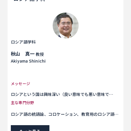
ロシア語学科
秋山 真一
教授
Akiyama Shinichi
メッセージ
ロシアという国は興味深い（良い意味でも悪い意味で
も）、ロシア語という言葉は面白そうだ、そう思うのなら
主な専門分野
ば、是非ロシア語学科の門をたたいてみてください。ロシ
ロシア語の統語論、コロケーション、教育用のロシア語音
アの言葉や文化はロシア政府とイコールではありません。
声表記
むしろロシア・ソ連の人たちは言葉や芸術などの文化で政
治と戦ってきた歴史を持っています。現在はロシア政府の