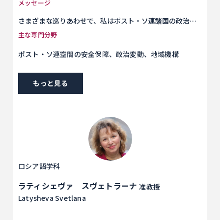
メッセージ
さまざまな巡りあわせで、私はポスト・ソ連諸国の政治動
向やそれらの国々と日本との関係に関心を持ち続けていま
主な専門分野
す。どのような分野でも良いので、そのことを探究するこ
ポスト・ソ連空間の安全保障、政治変動、地域機構
とにこだわり、成果を表現することを面白いと感じること
ができる人が、学科の門をたたいてくれることを望みま
す。
もっと見る
ロシア語学科
ラティシェヴァ スヴェトラーナ
准教授
Latysheva Svetlana