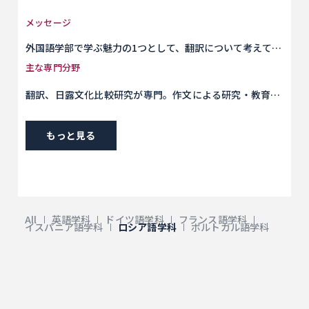
メッセージ
外国語学部で学ぶ魅力の1つとして、翻訳について考えてみ
ましょう。 機械翻訳と AI の時代でも、翻訳者の専門性が背
主な専門分野
景に消えることはありません。それどころか、今日の翻訳
翻訳、日露文化比較研究が専門。作文による研究・教育活
者は、機械翻訳、また自分の知識と経験を活用すること
動を実践
で、時間を節約し、より早く言語を学習し、異なる文化や
歴史的時代の間の境界線を消し去る真にユニークで高度な
もっと見る
翻訳を作成するスキルを磨く機会を得ています。今日、翻
訳者は職人ではなく、二つの文化間の誤解の壁を取り除く
魔術師です。しかし、これを達成するには、まずこれらの
文化の違いに気づき、異なる文化を研究して理解し、それ
らの間の境界線を見えなくする方法を見つけなければなり
All
英語学科
ドイツ語学科
フランス語学科
イスパニア語学科
ロシア語学科
ポルトガル語学科
ません。つまり、本物の翻訳者は、たくさんの単語を知っ
ているだけではなく、両方の言語でその単語の背後にある
意味を理解しているからこそ正確に翻訳できるのです。翻
訳者の素晴らしいスキルは、ある文化や時代の人が言いた
かったことを、異なる文化の人に正確に伝えることです。