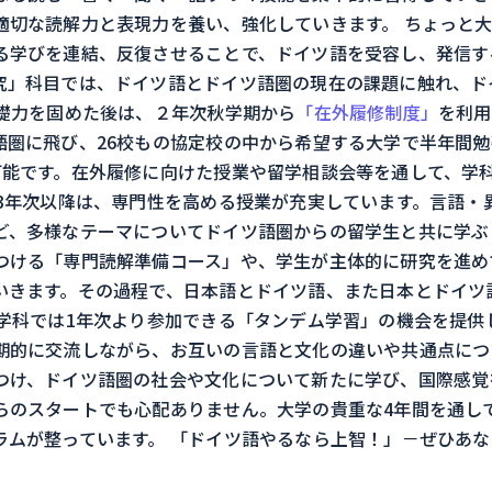
適切な読解力と表現力を養い、強化していきます。 ちょっと
る学びを連結、反復させることで、ドイツ語を受容し、発信す
究」科目では、ドイツ語とドイツ語圏の現在の課題に触れ、ド
基礎力を固めた後は、２年次秋学期から
「在外履修制度」
を利用
語圏に飛び、26校もの協定校の中から希望する大学で半年間
可能です。在外履修に向けた授業や留学相談会等を通して、学
 3年次以降は、専門性を高める授業が充実しています。言語・
ど、多様なテーマについてドイツ語圏からの留学生と共に学ぶ
つける「専門読解準備コース」や、学生が主体的に研究を進め
いきます。その過程で、日本語とドイツ語、また日本とドイツ
語学科では1年次より参加できる「タンデム学習」の機会を提供
期的に交流しながら、お互いの言語と文化の違いや共通点につ
つけ、ドイツ語圏の社会や文化について新たに学び、国際感覚
らのスタートでも心配ありません。大学の貴重な4年間を通し
ラムが整っています。 「ドイツ語やるなら上智！」－ぜひあ