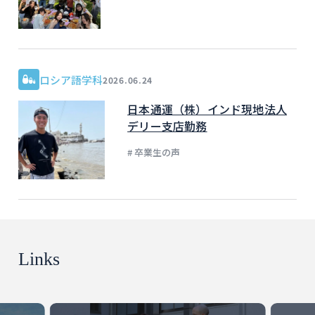
ロシア語学科
2026.06.24
日本通運（株）インド現地法人
デリー支店勤務
# 卒業生の声
Links