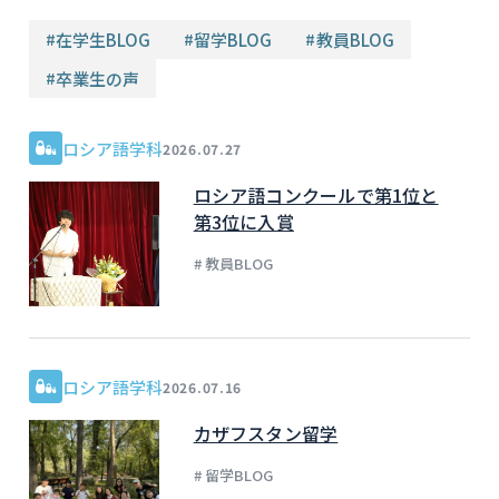
#
在学生BLOG
#
留学BLOG
#
教員BLOG
#
卒業生の声
ロシア語学科
2026.07.27
ロシア語コンクールで第1位と
第3位に入賞
# 教員BLOG
ロシア語学科
2026.07.16
カザフスタン留学
# 留学BLOG