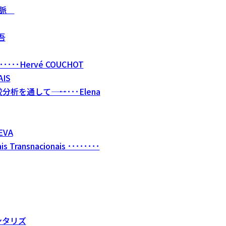
文脈
昇吾
･･･････Hervé COUCHOT
AIS
して―― ･････Elena
EVA
is Transnacionais ････････
ンタリズ