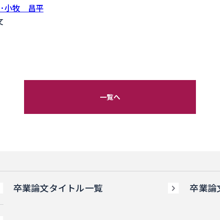
･････小牧 昌平
文
一覧へ
卒業論文タイトル一覧
卒業論