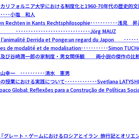
リフォルニア大学における制度化と1960-70年代の歴史的
･･･････小塩 和人
en Rechten in Kants Rechtsphilosophie･･･････････浅見 
･････････････････････････････Jörg MAUZ
de l’animalité Derrida et Ponge:un regard du Japon ････
ques de modalité et de modalisation･･･････････Simon TUCH
び谷崎潤一郎の家制度・男女関係観 ――両小説の傑作の比較分析を通
一 ･･････････清水 憲男
おける実践について･････････････Svetlana LATYSH
aco Global: Reflexões para a Construção de Políticas Socia
『グレート・ゲームにおけるロシアとイラン ―― 旅行記とオリエ