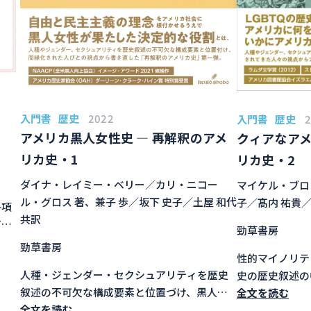
入門書
歴史
2022
入門書
歴史
アメリカ黒人女性史 ― 再解釈のアメ
クィアなアメ
リカ史・1
リカ史・2
ダイナ・レイミー・ベリー／カリ・ニコー
マイケル・ブロ
ル・グロス 著、兼子 歩／坂下 史子／土屋 和代
子／髙内 祐貴／
各項
共訳
アル
勁草書房
歴史
勁草書房
性的マイノリテ
人種・ジェンダー・セクシュアリティを歴史
史の歴史叙述の
叙述の不可欠な構成要素と位置づけ、黒人女
メリカ史」第二
全文を読む
性という周縁化された人びとの視点からアメ
全文を読む