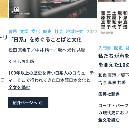
言語
文学
文化
歴史
社会
地域研究
2022
トリ
「日系」をめぐることばと文化
入門書
歴史
松田 真希子／中井 精一／坂本 光代 共編
私たちが声を
くろしお出版
を変えた10
100年以上の歴史を持つ日系人のコミュニテ
和泉 真澄／坂下
のコ
ィ。そこで行われてきた日本語日本文化と現
吉原 真里 共著
、日英
地の言語文化の間の葛藤、挑戦、実践は、現
全文を読む
集英社新書
アメ
代社会にどう活かせるか。マイノリティの言
秩
語文化教育も視野に入れ、当事者たちの声を
紹介ページへ
ローザ・パーク
・概
聞く。
カ現代史におい
合
瞬間、その経緯
全文を読む
て捉