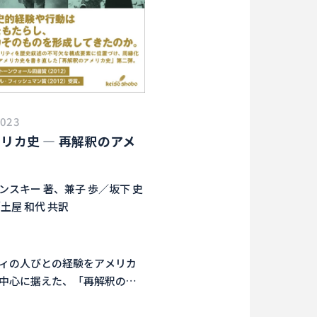
2023
リカ史 ― 再解釈のアメ
ンスキー 著、兼子 歩／坂下 史
土屋 和代 共訳
ィの人びとの経験をアメリカ
中心に据えた、「再解釈のア
弾の翻訳