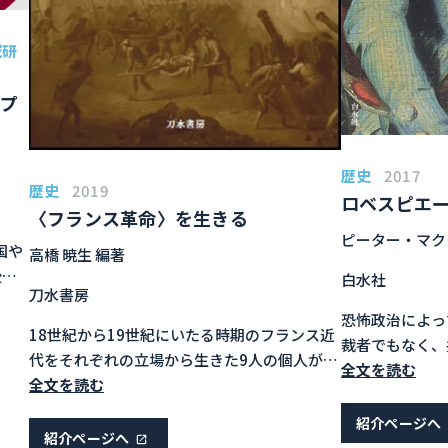
域研
ジプ
歴史
2017
歴史
2019
ロベスピエ
〈フランス革命〉を生きる
ピーター・マクフ
国や
高橋 暁生 編著
後も
白水社
刀水書房
動き
恐怖政治によっ
びエ
18世紀から19世紀にいたる時期のフランス近
裁者でもなく、
る数
代をそれぞれの立場から生きた9人の個人がみ
廉の人」でもな
全文を読む
ト国
た〈フランス革命〉像から「ありえたかもし
全文を読む
をフランス革命
・経
れない世界」、歴史の複数の可能性を浮かび
紹介ページへ
今後
上がらせる。
紹介ページへ