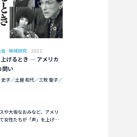
社会
地域研究
2022
上げるとき ― アメリカ
の問い
 史子／土屋 和代／三牧 聖子／
スや大坂なおみなど、アメリ
て女性たちが「声」を上げた
・背景、余波を考察した本