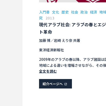
入門書
文化
歴史
社会
政治
経済
地
究
2013
現代アラブ社会: アラブの春とエ
ト革命
加藤 博／岩崎 えり奈 共著
東洋経済新報社
2009年のアラブの春以降、アラブ諸国は
地域による違いを増幅させながら、その
大小さまざまな事件がおき、いろいろな
全文を読む
を見せている。本書は、アラブの春およ
ジプト革命前後に行ったエジプトにおけ
紹介ページへ
度の世論調査の結果をふまえて、エジプ
民の意識の変化とエジプト国内の政治的
済的活動の展開を分析する。そのうえで