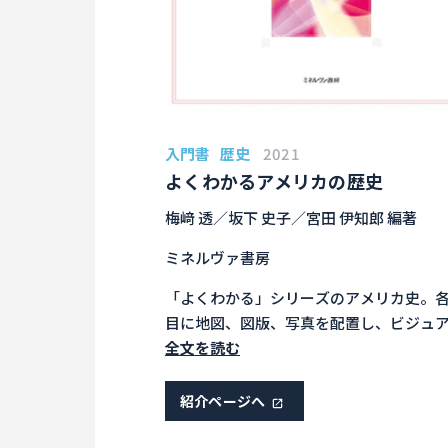
入門書
歴史
2021
よくわかるアメリカの歴史
梅﨑 透／坂下 史子／宮田 伊知郎 編著
ミネルヴァ書房
「よくわかる」シリーズのアメリカ史。
目に地図、図版、写真を配置し、ビジュ
でも理解しやすく考慮した、アメリカの
全文を読む
を学ぶ学生に最適のテキスト
紹介ページへ