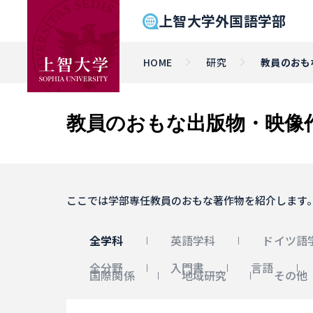
上智大学外国語学部
HOME
研究
教員のおも
教員のおもな出版物・映像
ここでは学部専任教員のおもな著作物を紹介します
全学科
英語学科
ドイツ語
全分野
入門書
言語
国際関係
地域研究
その他