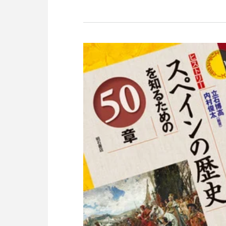
のエジプト社会の展望、さらにアラブ社
今後どのような展開を見せるのかについ
展望を描く。
アラブ社会では珍しい世論調査の結果か
析した本書は、どうしても歴史的、宗教
文化的視点に偏りがちな日本のアラブ研
統計的手法という社会科学的手法を持ち
み、短期的にもさまざまな事件が絶えな
ラブ社会だが、民意の変化の分析をとお
て、短期的側面だけではなく、長期的な
から考えた現代アラブ社会論となってい