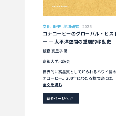
文化
歴史
地域研究
2025
コナコーヒーのグローバル・ヒス
ー ― 太平洋空間の重層的移動史
飯島 真里子 著
京都大学出版会
世界的に高品質として知られるハワイ島
ナコーヒー。200年にわたる栽培史には
米帝国の植民地的権力、アジア、ラテン
全文を読む
リカからの労働移民と変化し続ける人種
序、コーヒーの世界市場など、人・モノ
紹介ページへ
念・技術のグローバルな〈移動〉が絡み
う。「周縁」の太平洋の島を結節点とし