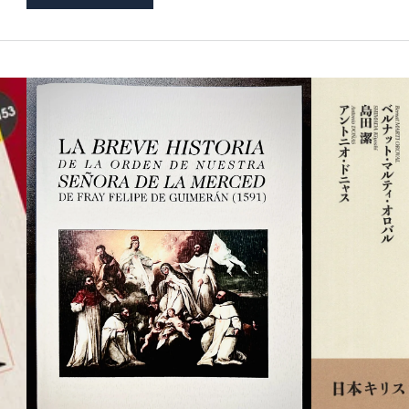
会が
ての
ら分
的、
究に
こ
いア
し
視点
る。