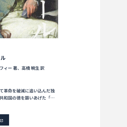
ール
ィー 著、高橋 暁生 訳
て革命を破滅に追い込んだ独
共和国の徳を謳いあげた「清
く。等身大のロベスピエール
史研究者が甦らせる。