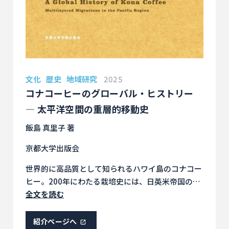
文化
歴史
地域研究
2025
コナコーヒーのグローバル・ヒストリー
― 太平洋空間の重層的移動史
飯島 真里子 著
京都大学出版会
世界的に高品質として知られるハワイ島のコナコー
ヒー。200年にわたる栽培史には、日英米帝国の植
民地的権力、アジア、ラテンアメリカからの労働移
全文を読む
民と変化し続ける人種秩序、コーヒーの世界市場な
ど、人・モノ・概念・技術のグローバルな〈移動〉
紹介ページへ