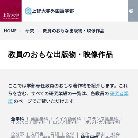
上智大学外国語学部
JP
HOME
研究
教員のおもな出版物・映像作品
EN
教員のおもな出版物・映像作品
ここでは学部専任教員のおもな著作物を紹介します。これ
らを含む、すべての研究業績の一覧は、各教員の
研究者業
績
のページでご覧いただけます。
全学科
英語学科
ドイツ語学科
フランス語学科
イスパニア語学科
ロシア語学科
ポルトガル語学科
全分野
入門書
言語
文学
文化
歴史
社会
政治
経済
法律
国際関係
地域研究
その他