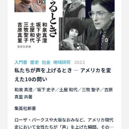
入門書
歴史
社会
地域研究
2022
私たちが声を上げるとき ― アメリカを変
えた10の問い
和泉 真澄／坂下 史子／土屋 和代／三牧 聖子／吉原
真里 共著
集英社新書
ローザ・パークスや大坂なおみなど、アメリカ現代
史において女性たちが「声」を上げた瞬間、その経