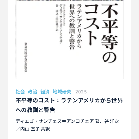
社会
政治
経済
地域研究
2025
不平等のコスト：ラテンアメリカから世界
への教訓と警告
ディエゴ・サンチェス＝アンコチェア 著、谷 洋之
／内山 直子 共訳