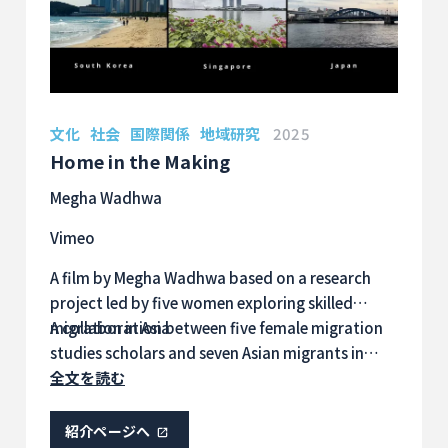
文化
社会
国際関係
地域研究
2025
Home in the Making
Megha Wadhwa
Vimeo
A film by Megha Wadhwa based on a research
project led by five women exploring skilled
migration in Asia
A collaboration between five female migration
studies scholars and seven Asian migrants in
South Korea, Singapore, and Japan. The film
全文を読む
examines migrants’ personal and professional
journeys, their aspirations for staying or leaving
紹介ページへ