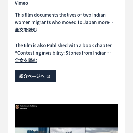
Vimeo
This film documents the lives of two Indian
women migrants who moved to Japan more
than a decade ago, as a case study of the
全文を読む
‘trailing spouses’ concept in migration.
The film is also Published with a book chapter
“Contesting invisibility: Stories from Indian
women migrants in Japan” by Megha Wadhwa in
全文を読む
Empirical art: Filmmaking for fieldwork in
practice edited by Andy Lawrence and Martha-
紹介ページへ
Cecilia Dietrich, Manchester University Press,
2025