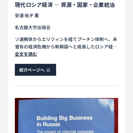
現代ロシア経済 ― 資源・国家・企業統治
安達 祐子 著
名古屋大学出版会
ソ連解体からエリツィンを経てプーチン体制へ、未
曾有の経済危機から新興国へと成長したロシア経済
を、資源のみならず、独自のガバナンスの重要性に
全文を読む
着目して包括的に叙述、移行経済におけるインフォ
ーマルな国家・企業間関係の決定的意味を捉え、ロ
紹介ページへ
シア型資本主義の特質に迫る。