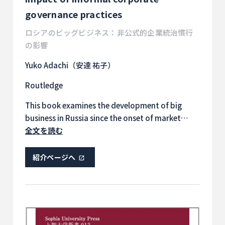
governance practices
ロシアのビッグビジネス：非公式的企業統治慣行
の影響
Yuko Adachi（安達 祐子）
Routledge
This book examines the development of big
business in Russia since the onset of market
oriented reform in the early 1990s. It explains
全文を読む
how privatized post-Soviet enterprises, many of
which made little sense as business units, were
紹介ページへ
transformed into functional firms able to
operate in the environment of a market
economy. It provides detailed case studies of
three key companies – Yukos Oil Company,
Siberian (Russian) Aluminium and Norilsk Nickel –