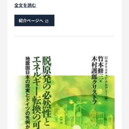
緯・背景、余波を考察した本
全文を読む
紹介ページへ