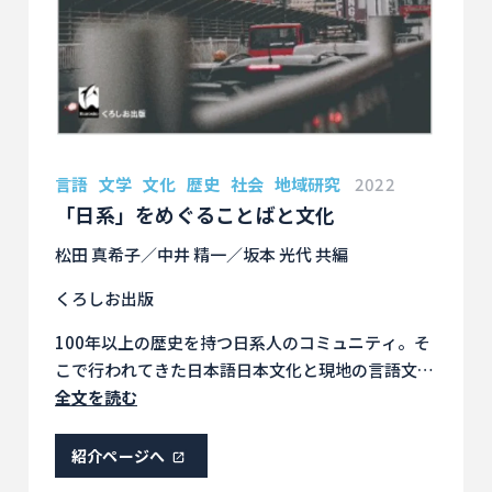
言語
文学
文化
歴史
社会
地域研究
2022
「日系」をめぐることばと文化
松田 真希子／中井 精一／坂本 光代 共編
くろしお出版
100年以上の歴史を持つ日系人のコミュニティ。そ
こで行われてきた日本語日本文化と現地の言語文化
の間の葛藤、挑戦、実践は、現代社会にどう活かせ
全文を読む
るか。マイノリティの言語文化教育も視野に入れ、
当事者たちの声を聞く。
紹介ページへ