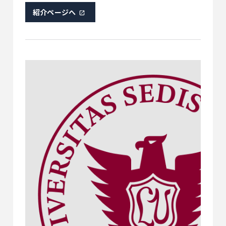
人間らしく働ける社会に向け「労働」の意味を問い
紹介ページへ
直す一冊。