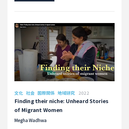
が絡み合う。「周縁」の太平洋の島を結節点として
捉え返すグローバル・ヒストリーの試み。
文化
社会
国際関係
地域研究
2022
Finding their niche: Unheard Stories
of Migrant Women
Megha Wadhwa