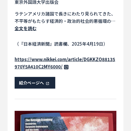
東京外国語大学出版会
ラテンアメリカ諸国で長きにわたり見られてきた、
不平等がもたらす経済的・政治的社会的悪循環の要
因を豊富な事例研究に基づき解明するとともに、そ
全文を読む
れをどのようにしたら変革できるのかを説いた好著
です。多くの訳注を付けるなど、読みやすさを意識
（『日本経済新聞』読書欄、2025年4月19日）
して翻訳しました。
https://www.nikkei.com/article/DGKKZO88135
970Y5A410C2MY6000/
紹介ページへ