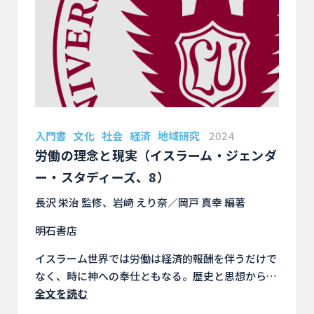
入門書
文化
社会
経済
地域研究
2024
労働の理念と現実（イスラーム・ジェンダ
ー・スタディーズ、8）
長沢 栄治 監修、岩﨑 えり奈／岡戸 真幸 編著
明石書店
イスラーム世界では労働は経済的報酬を伴うだけで
なく、時に神への奉仕ともなる。歴史と思想からそ
の労働観を紐解きつつ現実生活における男女の多様
全文を読む
な働き方を多角的に考察する。性別によらず誰もが