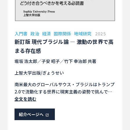
入門書
政治
経済
国際関係
地域研究
2025
新訂版 現代ブラジル論 ― 激動の世界で高
まる存在感
堀坂 浩太郎／子安 昭子／竹下 幸治郎 共著
上智大学出版/ぎょうせい
南米最大のグローバルサウス・ブラジルはトランプ
2.0で流動化する世界に現実主義の姿勢で挑んでい
ます。日本はそのようなブラジルとどんな関係を築
全文を読む
くべきかを考えるための必読書です。
紹介ページへ