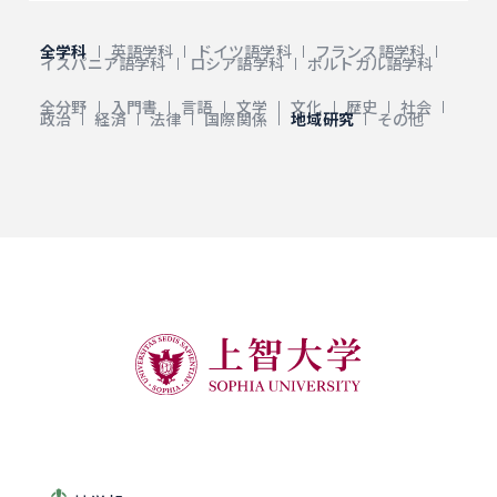
全学科
英語学科
ドイツ語学科
フランス語学科
イスパニア語学科
ロシア語学科
ポルトガル語学科
全分野
入門書
言語
文学
文化
歴史
社会
政治
経済
法律
国際関係
地域研究
その他