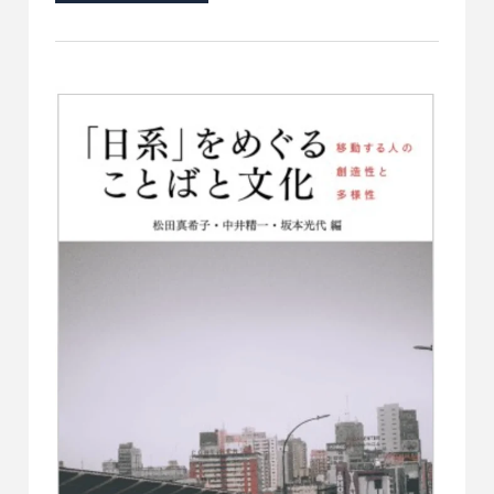
their host country and the challenges they face.
Through their quest for a place to call ‘home’,
the documentary offers a perspective on
belonging, identity, and resilience.