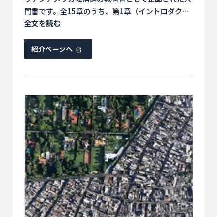
門書です。全15章のうち、第1章（イントロダクシ
ョン）、第5章（人の移動）、第14章（経済史）を
全文を読む
執筆しました。
紹介ページへ