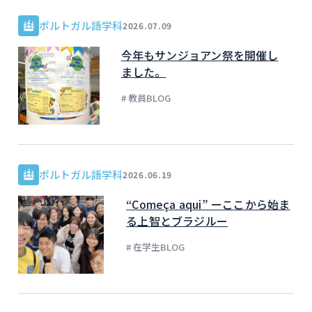
ポルトガル語学科
2026.07.09
今年もサンジョアン祭を開催し
ました。
# 教員BLOG
ポルトガル語学科
2026.06.19
“Começa aqui” ーここから始ま
る上智とブラジルー
# 在学生BLOG